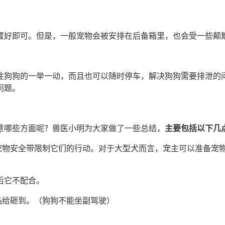
置好即可。但是，一般宠物会被安排在后备箱里，也会受一些颠
注狗狗的一举一动，而且也可以随时停车，解决狗狗需要排泄的
问题。
意哪些方面呢？兽医小明为大家做了一些总结，
主要包括以下几
宠物安全带限制它们的行动。对于大型犬而言，宠主可以准备宠
后它不配合。
品给砸到。（狗狗不能坐副驾驶）