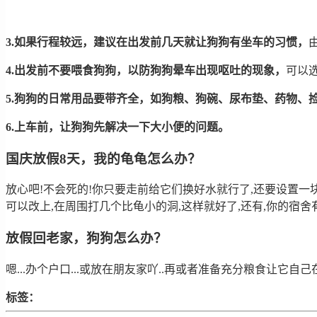
3.如果行程较远，建议在出发前几天就让狗狗有坐车的习惯，
4.出发前不要喂食狗狗，以防狗狗晕车出现呕吐的现象，
可以
5.狗狗的日常用品要带齐全，如狗粮、狗碗、尿布垫、药物、
6.上车前，让狗狗先解决一下大小便的问题。
国庆放假8天，我的龟龟怎么办？
放心吧!不会死的!你只要走前给它们换好水就行了,还要设置一块
可以改上,在周围打几个比龟小的洞,这样就好了,还有,你的宿舍有
放假回老家，狗狗怎么办？
嗯...办个户口...或放在朋友家吖..再或者准备充分粮食让它自己
标签：