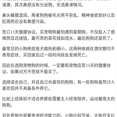
清澈，其次鼻部没有分泌物，无流鼻涕情况。
鼻头触摸湿润，再者狗狗被毛光亮不杂乱、精神食欲良好以及
肛周附近没有粪便污染。
签订15天健康协议，买宠物狗最怕遇到星期狗，不仅投入了感
情而且还烧钱，最可悲的是花钱如流水，最后狗狗还是死了。
最常见的小狗绝症是犬瘟热和细小，这两种疾病在潜伏期均不
表现症状，买回家后过一段时间就会发病死亡。
因此在选购宠物狗的时候，一定要和宠物店签15天的健康协
议，如果对方不签就不能买了。
选择适合自己，并且自己也喜欢的狗狗，有一些狗狗虽然讨人
喜欢但并不具备条件养它。
比如上班族就不适合养那些需要主人经常陪伴，运动量很大的
狗狗。
另外养狗也是要考虑经济能力的，小狗比较节省，大狗开支比