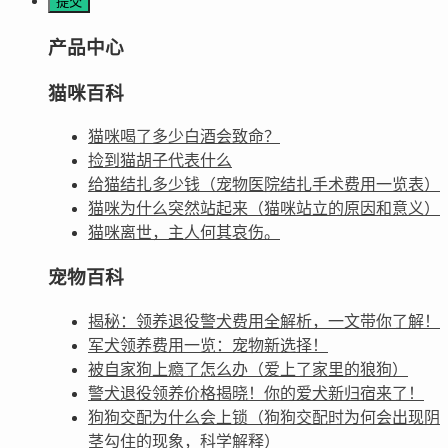
产品中心
猫咪百科
猫咪喝了多少白酒会致命？
捡到猫胡子代表什么
给猫结扎多少钱（宠物医院结扎手术费用一览表）
猫咪为什么突然站起来（猫咪站立的原因和意义）
猫咪离世，主人何其哀伤。
宠物百科
揭秘：领养退役警犬费用全解析，一文带你了解！
军犬领养费用一览：宠物新选择！
被自家狗上瘾了怎么办（爱上了家里的狼狗）
警犬退役领养价格揭晓！你的爱犬新归宿来了！
狗狗交配为什么会上锁（狗狗交配时为何会出现阴
茎勾住的现象，科学解释）