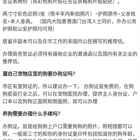
签证表两份（将彩色照片贴在签证表格照片粘贴处）。
两寸寸彩色近照3张（限半年内新拍照片）+护照原件+父亲姓
名+本人身高。 （国内大陆香港澳门台湾人士同价，外办公务
护照和公安护照均可用）
居留许副本可以及在华工作的非国内公民撰写的推荐信。
办理商务签证必须持有缅甸企业的邀请函以及国内有关企业的
推荐信。
遛自己宠物店里的狗要办狗证吗？
市区有查狗证的，所以建议办一下。 办狗证是免费的，在狗
狗疫苗打全之后，可以在宠物医院办理，提供主人身份证，户
口本以及狗狗正面照和侧面照，就可以办理
养狗需要办理什么手续吗？
办狗证。就是给狗狗上户口需要狗狗的照片，照相馆都可以
照，一般是三寸的和你的身份证复印件包括知道你的狗年龄，