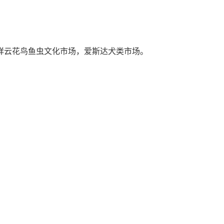
祥云花鸟鱼虫文化市场，爱斯达犬类市场。