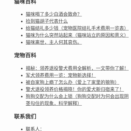
猫咪百科
猫咪喝了多少白酒会致命？
捡到猫胡子代表什么
给猫结扎多少钱（宠物医院结扎手术费用一览表）
猫咪为什么突然站起来（猫咪站立的原因和意义）
猫咪离世，主人何其哀伤。
宠物百科
揭秘：领养退役警犬费用全解析，一文带你了解！
军犬领养费用一览：宠物新选择！
被自家狗上瘾了怎么办（爱上了家里的狼狗）
警犬退役领养价格揭晓！你的爱犬新归宿来了！
狗狗交配为什么会上锁（狗狗交配时为何会出现阴
茎勾住的现象，科学解释）
联系我们
联系人：