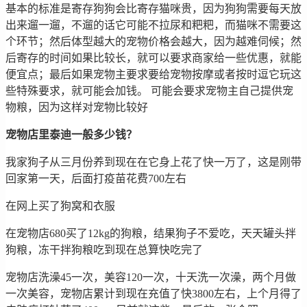
基本的标准是寄存狗狗会比寄存猫咪贵，因为狗狗需要每天放
出来遛一遛，不遛的话它可能不拉尿和粑粑，而猫咪不需要这
个环节；然后体型越大的宠物价格会越大，因为越难伺候；然
后寄存的时间如果比较长，就可以要求商家给一些优惠，就能
便宜点；最后如果宠物主要求要给宠物按摩或者按时逗它玩这
些特殊要求，就可能会加钱。 可能会要求宠物主自己提供宠
物粮，因为这样对宠物比较好
宠物店里泰迪一般多少钱？
我家狗子从三月份养到现在在它身上花了快一万了，这是刚带
回家第一天，后面打疫苗花费700左右
在网上买了狗窝和衣服
在宠物店680买了12kg的狗粮，结果狗子不爱吃，天天罐头拌
狗粮，冻干拌狗粮吃到现在总算快吃完了
宠物店洗澡45一次，美容120一次，十天洗一次澡，两个月做
一次美容，宠物店累计到现在充值了快3800左右，上个月得了