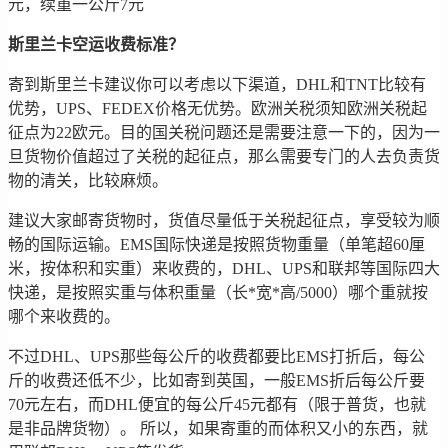
元，续重一公斤7元
斯里兰卡空运收费标准？
寄到斯里兰卡建议你可以考虑以下渠道，DHL和TNT比较有
优势，UPS、FEDEX价格无优势。欧洲关税须知欧洲关税起
征点为22欧元。目的国关税问题还是需要注意一下的，因为一
旦货物价值超过了关税的起征点，那么需要专门的人去负责货
物的清关，比较麻烦。
建议大家邮寄货物时，货值尽量低于关税起征点，享受较为顺
畅的国际运输。EMS国际快递是按照货物重量（单笔超60厘
米，按体积和实重）来收费的，DHL、UPS和联邦等国际四大
快递，是按照实重与体积重量（长*宽*高/5000）哪个重就按
哪个来收费的。
不过DHL、UPS那些每公斤的收费都要比EMS打折后，每公
斤的收费还低不少，比如寄到英国，一般EMS折后每公斤要
70元左右，而DHL便宜的每公斤45元都有（限于普货，也就
是非品牌货物）。 所以，如果寄重的而体积又小的东西，就