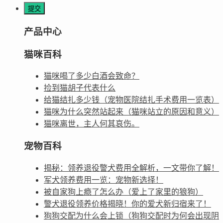
产品中心
猫咪百科
猫咪喝了多少白酒会致命？
捡到猫胡子代表什么
给猫结扎多少钱（宠物医院结扎手术费用一览表）
猫咪为什么突然站起来（猫咪站立的原因和意义）
猫咪离世，主人何其哀伤。
宠物百科
揭秘：领养退役警犬费用全解析，一文带你了解！
军犬领养费用一览：宠物新选择！
被自家狗上瘾了怎么办（爱上了家里的狼狗）
警犬退役领养价格揭晓！你的爱犬新归宿来了！
狗狗交配为什么会上锁（狗狗交配时为何会出现阴