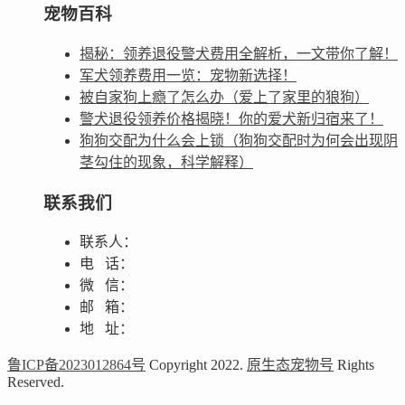
宠物百科
揭秘：领养退役警犬费用全解析，一文带你了解！
军犬领养费用一览：宠物新选择！
被自家狗上瘾了怎么办（爱上了家里的狼狗）
警犬退役领养价格揭晓！你的爱犬新归宿来了！
狗狗交配为什么会上锁（狗狗交配时为何会出现阴
茎勾住的现象，科学解释）
联系我们
联系人：
电 话：
微 信：
邮 箱：
地 址：
鲁ICP备2023012864号
Copyright 2022.
原生态宠物号
Rights
Reserved.