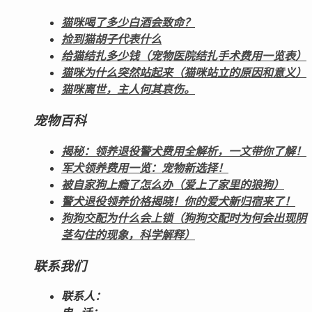
猫咪喝了多少白酒会致命？
捡到猫胡子代表什么
给猫结扎多少钱（宠物医院结扎手术费用一览表）
猫咪为什么突然站起来（猫咪站立的原因和意义）
猫咪离世，主人何其哀伤。
宠物百科
揭秘：领养退役警犬费用全解析，一文带你了解！
军犬领养费用一览：宠物新选择！
被自家狗上瘾了怎么办（爱上了家里的狼狗）
警犬退役领养价格揭晓！你的爱犬新归宿来了！
狗狗交配为什么会上锁（狗狗交配时为何会出现阴
茎勾住的现象，科学解释）
联系我们
联系人：