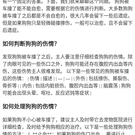
有一个固定的答案。下面，我们就来聊聊这个问题。 狗狗被
车撞了能不能自愈，需要根据它的伤情进行判断。大多数狗狗
被车撞了之后都是不会自愈的，很大几率会留下一些后遗症。
但是如果狗狗只是轻微碰撞擦伤，一般可以治愈，且不会留下
后遗症。
如何判断狗狗的伤情？
发现狗狗被车撞了之后，主人要注意仔细检查狗狗的伤情。除
了肉眼可见的一些伤口之外，狗狗可能还存在腹腔内出血等内
伤，这些伤势主人很难发现。 以下是一些常见的狗狗被车撞
后的伤情： | 伤情 | 描述 | | --- | --- | | 外伤 | 包括擦伤、撕裂伤、
骨折等 | | 内伤 | 包括内脏损伤、腹腔内出血等 | | 脑震荡 | 狗狗
可能会出现头晕、呕吐、反应迟钝等症状 |
如何处理狗狗的伤情？
如果狗狗不小心被车撞了，建议主人及时带它去宠物医院进行
详细检查，及时给予狗狗相应的治疗。以下是一些处理狗狗伤
情的方法： 1. **止血**：如果狗狗的伤口出血， 要进行止