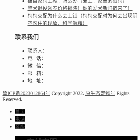
被自家狗上瘾了怎么办（爱上了家里的狼狗）
警犬退役领养价格揭晓！你的爱犬新归宿来了！
狗狗交配为什么会上锁（狗狗交配时为何会出现阴
茎勾住的现象，科学解释）
联系我们
联系人：
电 话：
微 信：
邮 箱：
地 址：
鲁ICP备2023012864号
Copyright 2022.
原生态宠物号
Rights
Reserved.
首页
电话
客服