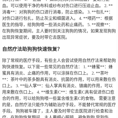
血。可以使用干净的布料或纱布对伤口进行压迫止血。 2. **
消毒**：对狗狗的伤口进行消毒，防止感染。 3. **包扎**：
对伤口进行包扎，防止灰尘和细菌进入。 4. **喂药**：根据
医生的指导，给狗狗喂一些消炎药和止痛药。 5. **观察**：
在狗狗恢复期间，主人要时刻关注狗狗的情况，如果发现狗狗
出现异常症状，要及时带它去医院。
自然疗法助狗狗快速恢复？
除了常规的医疗手段，有些主人会尝试使用自然疗法来帮助狗
狗快速恢复。以下是一些常见的自然疗法： 1. **蜂蜜**：蜂
蜜具有消炎、止痛的作用，可以涂抹在伤口上。 2. **茶叶
**：茶叶中的茶多酚具有消炎、抗菌的作用，可以用来敷在伤
口上。 3. **仙人掌**：仙人掌具有消炎、镇痛的作用，可以
用来敷在伤口上。 4. **维生素C**：维生素C具有促进伤口愈
合的作用，可以给狗狗喂一些富含维生素C的食物。 需要注意
的是，自然疗法只能作为辅助治疗手段，不能替代常规的医疗
手段。 狗狗被车撞了，主人要及时带它去医院进行检查和治
疗。在狗狗恢复期间，主人要细心照顾，避免狗狗 受到伤