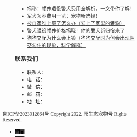
揭秘：领养退役警犬费用全解析，一文带你了解！
军犬领养费用一览：宠物新选择！
被自家狗上瘾了怎么办（爱上了家里的狼狗）
警犬退役领养价格揭晓！你的爱犬新归宿来了！
狗狗交配为什么会上锁（狗狗交配时为何会出现阴
茎勾住的现象，科学解释）
联系我们
联系人：
电 话：
微 信：
邮 箱：
地 址：
鲁ICP备2023012864号
Copyright 2022.
原生态宠物号
Rights
Reserved.
首页