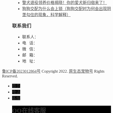
警犬退役领养价格揭晓！你的爱犬新归宿来了！
狗狗交配为什么会上锁（狗狗交配时为何会出现阴
茎勾住的现象，科学解释）
联系我们
联系人：
电 话：
微 信：
邮 箱：
地 址：
鲁ICP备2023012864号
Copyright 2022.
原生态宠物号
Rights
Reserved.
首页
电话
客服
QQ在线客服