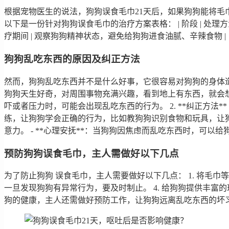
根据宠物医生的说法，狗狗误食毛巾21天后，如果狗狗能将
以下是一份针对狗狗误食毛巾的治疗方案表格： | 阶段 | 处理方法 | | 
疗期间 | 观察狗狗精神状态，避免给狗狗进食油腻、辛辣食物 |
狗狗乱吃东西的原因及纠正方法
然而，狗狗乱吃东西并不是什么好事，它很容易对狗狗的身体造成伤
狗狗天生好奇，对周围事物充满兴趣，看到地上有东西，就会想尝一
吓或者压力时，可能会出现乱吃东西的行为。 2. **纠正方法*
练，让狗狗学会正确的行为，比如教狗狗识别食物和玩具，让狗
意力。 - **心理安抚**：当狗狗因焦虑而乱吃东西时，可
预防狗狗误食毛巾，主人需做好以下几点
为了防止狗狗 误食毛巾，主人需要做好以下几点： 1. 将毛巾
一旦发现狗狗有异常行为，要及时制止。 4. 给狗狗提供丰
狗的健康，主人还需做好预防工作，让狗狗远离乱吃东西的坏