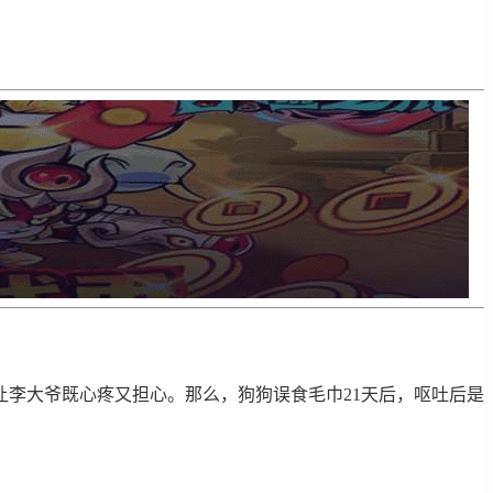
让李大爷既心疼又担心。那么，狗狗误食毛巾21天后，呕吐后是