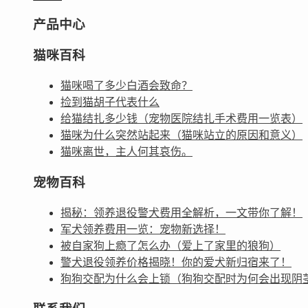
产品中心
猫咪百科
猫咪喝了多少白酒会致命？
捡到猫胡子代表什么
给猫结扎多少钱（宠物医院结扎手术费用一览表）
猫咪为什么突然站起来（猫咪站立的原因和意义）
猫咪离世，主人何其哀伤。
宠物百科
揭秘：领养退役警犬费用全解析，一文带你了解！
军犬领养费用一览：宠物新选择！
被自家狗上瘾了怎么办（爱上了家里的狼狗）
警犬退役领养价格揭晓！你的爱犬新归宿来了！
狗狗交配为什么会上锁（狗狗交配时为何会出现阴