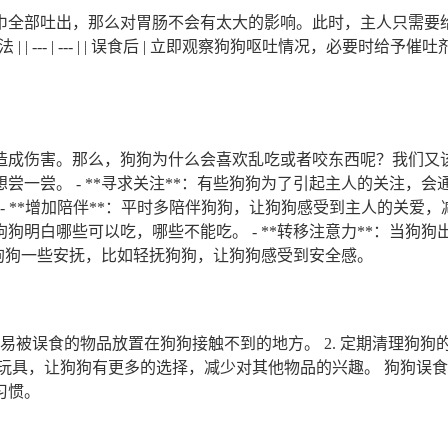
毛巾全部吐出，那么对胃肠不会有太大的影响。此时，主人只需要
--- | --- | | 误食后 | 立即观察狗狗呕吐情况，必要时给予催吐剂
害。那么，狗狗为什么会喜欢乱吃或者咬东西呢？我们又该如何纠正这
尝。 - **寻求关注**：有些狗狗为了引起主人的关注，会通过
* - **增加陪伴**：平时多陪伴狗狗，让狗狗感受到主人的关爱，
狗明白哪些可以吃，哪些不能吃。 - **转移注意力**：当狗
以给狗狗一些安抚，比如轻抚狗狗，让狗狗感受到安全感。
等易被误食的物品放置在狗狗接触不到的地方。 2. 定期清理狗狗
富的玩具，让狗狗有更多的选择，减少对其他物品的兴趣。 狗狗
习惯。