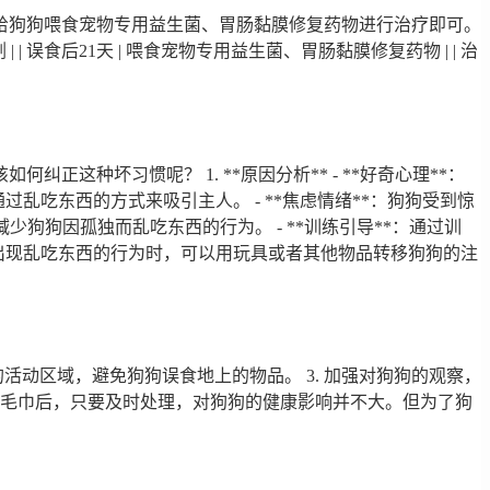
给狗狗喂食宠物专用益生菌、胃肠黏膜修复药物进行治疗即可。
 | | 误食后21天 | 喂食宠物专用益生菌、胃肠黏膜修复药物 | | 治
种坏习惯呢？ 1. **原因分析** - **好奇心理**：
乱吃东西的方式来吸引主人。 - **焦虑情绪**：狗狗受到惊
减少狗狗因孤独而乱吃东西的行为。 - **训练引导**：通过训
狗出现乱吃东西的行为时，可以用玩具或者其他物品转移狗狗的注
的活动区域，避免狗狗误食地上的物品。 3. 加强对狗狗的观察，
误食毛巾后，只要及时处理，对狗狗的健康影响并不大。但为了狗