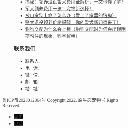
揭秘：领养退役警犬费用全解析，一文带你了解！
军犬领养费用一览：宠物新选择！
被自家狗上瘾了怎么办（爱上了家里的狼狗）
警犬退役领养价格揭晓！你的爱犬新归宿来了！
狗狗交配为什么会上锁（狗狗交配时为何会出现阴
茎勾住的现象，科学解释）
联系我们
联系人：
电 话：
微 信：
邮 箱：
地 址：
鲁ICP备2023012864号
Copyright 2022.
原生态宠物号
Rights
Reserved.
首页
电话