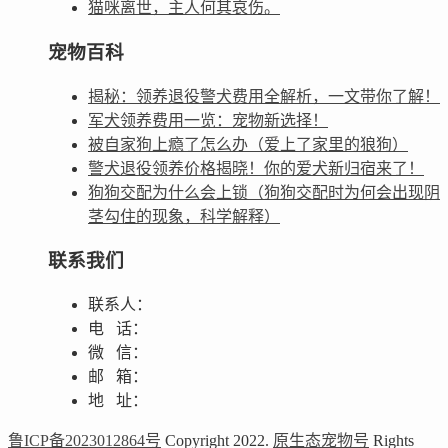
猫咪离世，主人何其哀伤。
宠物百科
揭秘：领养退役警犬费用全解析，一文带你了解！
军犬领养费用一览：宠物新选择！
被自家狗上瘾了怎么办（爱上了家里的狼狗）
警犬退役领养价格揭晓！你的爱犬新归宿来了！
狗狗交配为什么会上锁（狗狗交配时为何会出现阴
茎勾住的现象，科学解释）
联系我们
联系人：
电 话：
微 信：
邮 箱：
地 址：
鲁ICP备2023012864号
Copyright 2022.
原生态宠物号
Rights