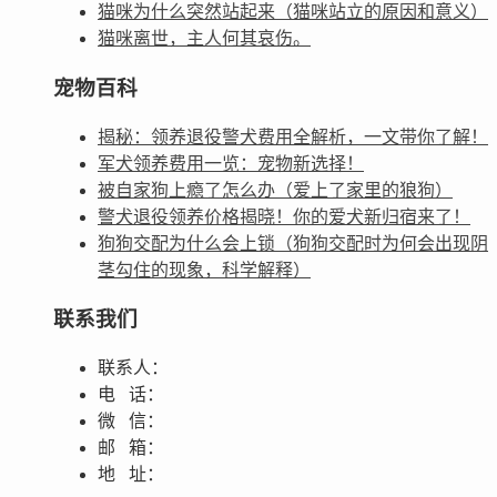
猫咪为什么突然站起来（猫咪站立的原因和意义）
猫咪离世，主人何其哀伤。
宠物百科
揭秘：领养退役警犬费用全解析，一文带你了解！
军犬领养费用一览：宠物新选择！
被自家狗上瘾了怎么办（爱上了家里的狼狗）
警犬退役领养价格揭晓！你的爱犬新归宿来了！
狗狗交配为什么会上锁（狗狗交配时为何会出现阴
茎勾住的现象，科学解释）
联系我们
联系人：
电 话：
微 信：
邮 箱：
地 址：