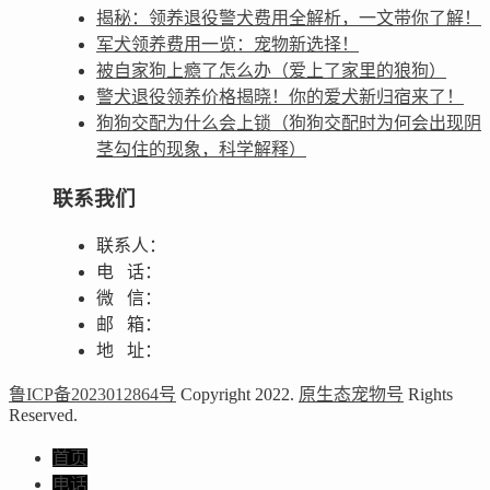
揭秘：领养退役警犬费用全解析，一文带你了解！
军犬领养费用一览：宠物新选择！
被自家狗上瘾了怎么办（爱上了家里的狼狗）
警犬退役领养价格揭晓！你的爱犬新归宿来了！
狗狗交配为什么会上锁（狗狗交配时为何会出现阴
茎勾住的现象，科学解释）
联系我们
联系人：
电 话：
微 信：
邮 箱：
地 址：
鲁ICP备2023012864号
Copyright 2022.
原生态宠物号
Rights
Reserved.
首页
电话