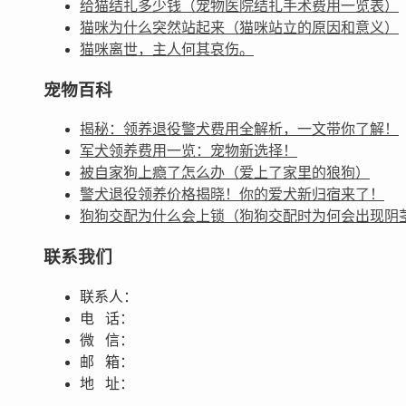
给猫结扎多少钱（宠物医院结扎手术费用一览表）
猫咪为什么突然站起来（猫咪站立的原因和意义）
猫咪离世，主人何其哀伤。
宠物百科
揭秘：领养退役警犬费用全解析，一文带你了解！
军犬领养费用一览：宠物新选择！
被自家狗上瘾了怎么办（爱上了家里的狼狗）
警犬退役领养价格揭晓！你的爱犬新归宿来了！
狗狗交配为什么会上锁（狗狗交配时为何会出现阴
联系我们
联系人：
电 话：
微 信：
邮 箱：
地 址：