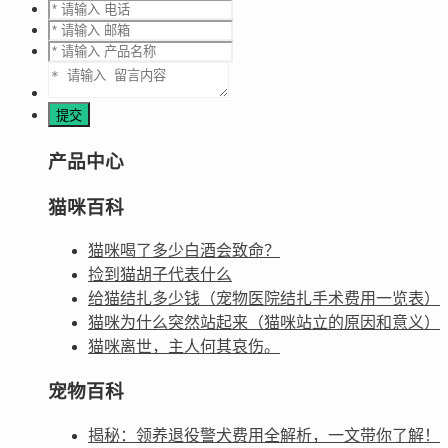
产品中心
猫咪百科
猫咪喝了多少白酒会致命？
捡到猫胡子代表什么
给猫结扎多少钱（宠物医院结扎手术费用一览表）
猫咪为什么突然站起来（猫咪站立的原因和意义）
猫咪离世，主人何其哀伤。
宠物百科
揭秘：领养退役警犬费用全解析，一文带你了解！