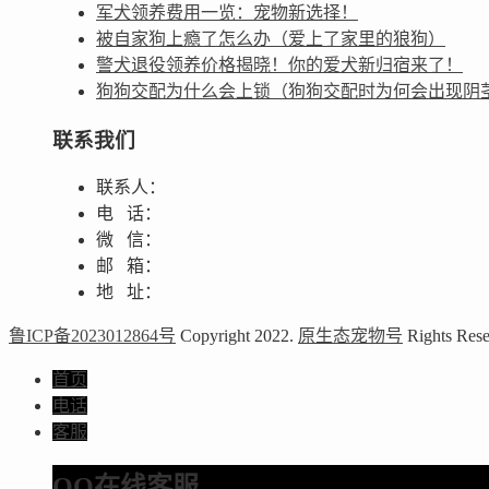
军犬领养费用一览：宠物新选择！
被自家狗上瘾了怎么办（爱上了家里的狼狗）
警犬退役领养价格揭晓！你的爱犬新归宿来了！
狗狗交配为什么会上锁（狗狗交配时为何会出现阴
联系我们
联系人：
电 话：
微 信：
邮 箱：
地 址：
鲁ICP备2023012864号
Copyright 2022.
原生态宠物号
Rights Rese
首页
电话
客服
QQ在线客服