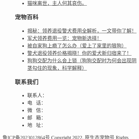
猫咪离世，主人何其哀伤。
宠物百科
揭秘：领养退役警犬费用全解析，一文带你了解！
军犬领养费用一览：宠物新选择！
被自家狗上瘾了怎么办（爱上了家里的狼狗）
警犬退役领养价格揭晓！你的爱犬新归宿来了！
狗狗交配为什么会上锁（狗狗交配时为何会出现阴
茎勾住的现象，科学解释）
联系我们
联系人：
电 话：
微 信：
邮 箱：
地 址：
鲁ICP备2023012864号
Copyright 2022.
原生态宠物号
Rights