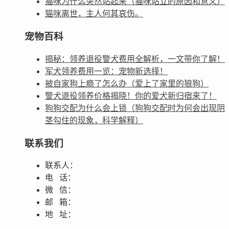
猫咪为什么突然站起来（猫咪站立的原因和意义）
猫咪离世，主人何其哀伤。
宠物百科
揭秘：领养退役警犬费用全解析，一文带你了解！
军犬领养费用一览：宠物新选择！
被自家狗上瘾了怎么办（爱上了家里的狼狗）
警犬退役领养价格揭晓！你的爱犬新归宿来了！
狗狗交配为什么会上锁（狗狗交配时为何会出现阴
茎勾住的现象，科学解释）
联系我们
联系人：
电 话：
微 信：
邮 箱：
地 址：