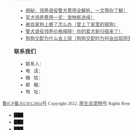
揭秘：领养退役警犬费用全解析，一文带你了解！
军犬领养费用一览：宠物新选择！
被自家狗上瘾了怎么办（爱上了家里的狼狗）
警犬退役领养价格揭晓！你的爱犬新归宿来了！
狗狗交配为什么会上锁（狗狗交配时为何会出现阴
联系我们
联系人：
电 话：
微 信：
邮 箱：
地 址：
鲁ICP备2023012864号
Copyright 2022.
原生态宠物号
Rights Rese
首页
电话
客服