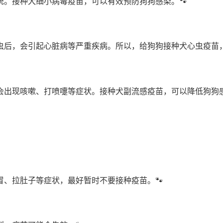
。接种犬细小病毒疫苗，可以有效预防狗狗感染。🐾
虫后，会引起心脏病等严重疾病。所以，给狗狗接种犬心虫疫苗，
会出现咳嗽、打喷嚏等症状。接种犬副流感疫苗，可以降低狗狗感
、拉肚子等症状，最好暂时不要接种疫苗。🐾