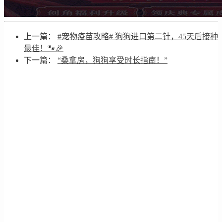
上一篇：
#宠物疫苗攻略# 狗狗进口第二针，45天后接种
最佳！🐾🎉
下一篇：
“桑拿房，狗狗享受时长指南！”