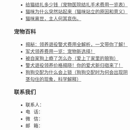
给猫结扎多少钱（宠物医院结扎手术费用一览表）
猫咪为什么突然站起来（猫咪站立的原因和意义）
猫咪离世，主人何其哀伤。
宠物百科
揭秘：领养退役警犬费用全解析，一文带你了解！
军犬领养费用一览：宠物新选择！
被自家狗上瘾了怎么办（爱上了家里的狼狗）
警犬退役领养价格揭晓！你的爱犬新归宿来了！
狗狗交配为什么会上锁（狗狗交配时为何会出现阴
茎勾住的现象，科学解释）
联系我们
联系人：
电 话：
微 信：
邮 箱：