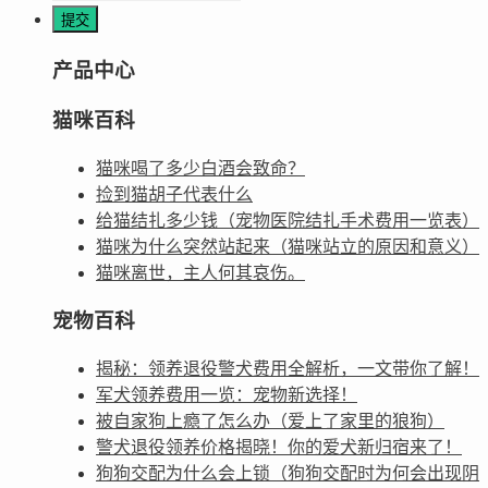
产品中心
猫咪百科
猫咪喝了多少白酒会致命？
捡到猫胡子代表什么
给猫结扎多少钱（宠物医院结扎手术费用一览表）
猫咪为什么突然站起来（猫咪站立的原因和意义）
猫咪离世，主人何其哀伤。
宠物百科
揭秘：领养退役警犬费用全解析，一文带你了解！
军犬领养费用一览：宠物新选择！
被自家狗上瘾了怎么办（爱上了家里的狼狗）
警犬退役领养价格揭晓！你的爱犬新归宿来了！
狗狗交配为什么会上锁（狗狗交配时为何会出现阴