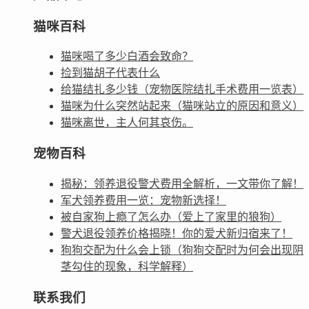
猫咪百科
猫咪喝了多少白酒会致命？
捡到猫胡子代表什么
给猫结扎多少钱（宠物医院结扎手术费用一览表）
猫咪为什么突然站起来（猫咪站立的原因和意义）
猫咪离世，主人何其哀伤。
宠物百科
揭秘：领养退役警犬费用全解析，一文带你了解！
军犬领养费用一览：宠物新选择！
被自家狗上瘾了怎么办（爱上了家里的狼狗）
警犬退役领养价格揭晓！你的爱犬新归宿来了！
狗狗交配为什么会上锁（狗狗交配时为何会出现阴
茎勾住的现象，科学解释）
联系我们