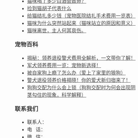
猫咪喝了多少白酒会致命？
捡到猫胡子代表什么
给猫结扎多少钱（宠物医院结扎手术费用一览表）
猫咪为什么突然站起来（猫咪站立的原因和意义）
猫咪离世，主人何其哀伤。
宠物百科
揭秘：领养退役警犬费用全解析，一文带你了解！
军犬领养费用一览：宠物新选择！
被自家狗上瘾了怎么办（爱上了家里的狼狗）
警犬退役领养价格揭晓！你的爱犬新归宿来了！
狗狗交配为什么会上锁（狗狗交配时为何会出现阴
茎勾住的现象，科学解释）
联系我们
联系人：
电 话：
微 信：