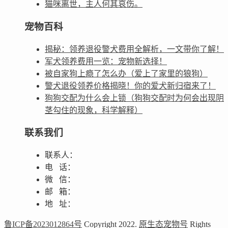
猫咪离世，主人何其哀伤。
宠物百科
揭秘：领养退役警犬费用全解析，一文带你了解！
军犬领养费用一览：宠物新选择！
被自家狗上瘾了怎么办（爱上了家里的狼狗）
警犬退役领养价格揭晓！你的爱犬新归宿来了！
狗狗交配为什么会上锁（狗狗交配时为何会出现阴
茎勾住的现象，科学解释）
联系我们
联系人：
电 话：
微 信：
邮 箱：
地 址：
鲁ICP备2023012864号
Copyright 2022.
原生态宠物号
Rights