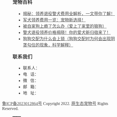
宠物百科
揭秘：领养退役警犬费用全解析，一文带你了解！
军犬领养费用一览：宠物新选择！
被自家狗上瘾了怎么办（爱上了家里的狼狗）
警犬退役领养价格揭晓！你的爱犬新归宿来了！
狗狗交配为什么会上锁（狗狗交配时为何会出现阴
茎勾住的现象，科学解释）
联系我们
联系人：
电 话：
微 信：
邮 箱：
地 址：
鲁ICP备2023012864号
Copyright 2022.
原生态宠物号
Rights
Reserved.