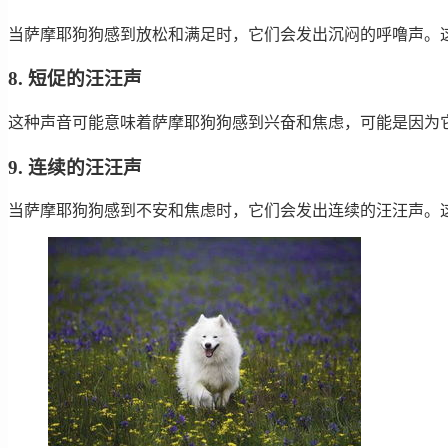
当萨摩耶狗狗感到放松和满足时，它们会发出沉闷的呼噜声。
8. 短促的汪汪声
这种声音可能意味着萨摩耶狗狗感到兴奋和焦虑，可能是因为
9. 连续的汪汪声
当萨摩耶狗狗感到不安和焦虑时，它们会发出连续的汪汪声。