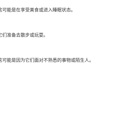
这可能是在享受美食或进入睡眠状态。
它们准备去散步或玩耍。
这可能是因为它们面对不熟悉的事物或陌生人。