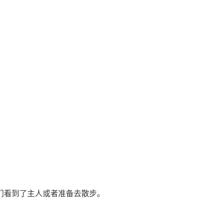
们看到了主人或者准备去散步。