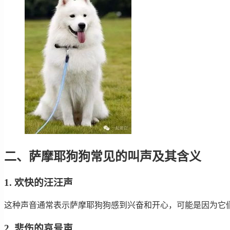
二、萨摩耶狗狗常见的叫声及其含义
1. 欢快的汪汪声
这种声音通常表示萨摩耶狗狗感到兴奋和开心，可能是因为它
2. 悲伤的哀号声