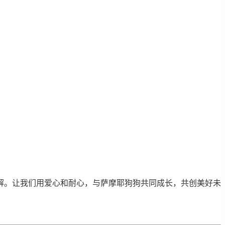
解。让我们用爱心和耐心，与萨摩耶狗狗共同成长，共创美好未