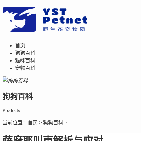
首页
狗狗百科
猫咪百科
宠物百科
狗狗百科
Products
当前位置：
首页
>
狗狗百科
>
萨摩耶叫声解析与应对