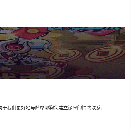
助于我们更好地与萨摩耶狗狗建立深厚的情感联系。