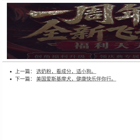
上一篇：
选奶粉，看成分，适小狗。
下一篇：
美国爱斯基摩犬，健康快乐伴你行。