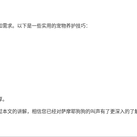
和需求。以下是一些实用的宠物养护技巧：
厚。
过本文的讲解，相信您已经对萨摩耶狗狗的叫声有了更深入的了