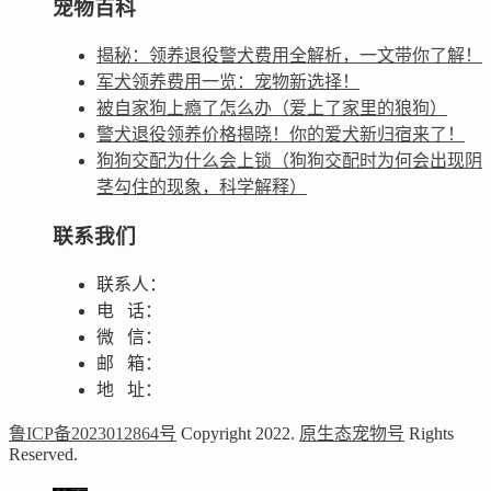
宠物百科
揭秘：领养退役警犬费用全解析，一文带你了解！
军犬领养费用一览：宠物新选择！
被自家狗上瘾了怎么办（爱上了家里的狼狗）
警犬退役领养价格揭晓！你的爱犬新归宿来了！
狗狗交配为什么会上锁（狗狗交配时为何会出现阴
茎勾住的现象，科学解释）
联系我们
联系人：
电 话：
微 信：
邮 箱：
地 址：
鲁ICP备2023012864号
Copyright 2022.
原生态宠物号
Rights
Reserved.