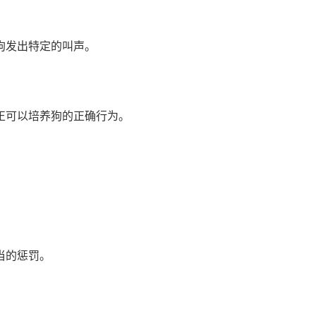
狗发出特定的叫声。
正可以培养狗的正确行为。
。
当的惩罚。