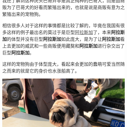
我还了解到这种虎头巴哥并非是真正纯种的巴哥犬，而是由商
贩为了巴哥犬的好看而繁殖出来的，也就是说是商贩有意为之
繁殖出来的宠物狗。
相信很多人对于这样的事情都是比较了解的，毕竟在我国有很
多这样的例子最出名的莫过于是巨型
阿拉斯加
了，本来
阿拉斯
加
的体型并没有巨型
阿拉斯加
如此庞大，是为了让
阿拉斯加
看
上去更加的威武和一些商贩便用藏獒和
阿拉斯加
进行杂交出了
巨型
阿拉斯加
。
这样的宠物狗由于体型庞大，看起来会更加的蠢萌可爱当然随
之而来的就是它的身价也水涨船高了。