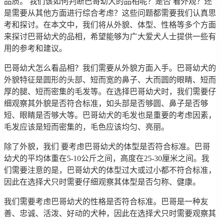
品质。 我们该如何判断巴哥幼犬的品相呢？是否 看外观？还
是需要从其他方面进行综合考虑？这些问题都需要我们认真思
考和探讨。在本文中，我们将从外貌、体型、性格等多个方面
来探讨巴哥幼犬的品相，希望能够为广大爱犬人士提供一些有
用的参考和建议。
巴哥幼犬怎么看品相？我们需要从外貌方面入手。巴哥幼犬的
外貌特征是圆形的头部、短而宽的鼻子、大而圆的眼睛、短而
厚的腿、短而密集的毛发等。在选择巴哥幼犬时，我们需要仔
细观察其外貌是否符合标准，如头部是否够圆、鼻子是否够
短、眼睛是否够大等。巴哥幼犬的毛发也是重要的考虑因素，
毛发应该是短而密集的，毛色应该均匀、亮丽。
除了外貌，我们 要考虑巴哥幼犬的体型是否符合标准。巴哥
幼犬的平均体重在5-10公斤之间，高度在25-30厘米之间。我
们需要注意的是，巴哥幼犬的体型过大或过小都不符合标准，
因此在选择犬只时需要仔细观察其体型是否匀称、健康。
我们需要考虑巴哥幼犬的性格是否符合标准。巴哥是一种友
善、忠诚、活泼、好动的犬种，因此在选择犬只时需要观察其