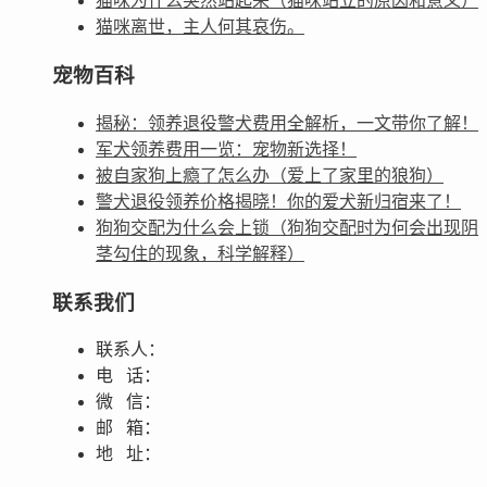
猫咪为什么突然站起来（猫咪站立的原因和意义）
猫咪离世，主人何其哀伤。
宠物百科
揭秘：领养退役警犬费用全解析，一文带你了解！
军犬领养费用一览：宠物新选择！
被自家狗上瘾了怎么办（爱上了家里的狼狗）
警犬退役领养价格揭晓！你的爱犬新归宿来了！
狗狗交配为什么会上锁（狗狗交配时为何会出现阴
茎勾住的现象，科学解释）
联系我们
联系人：
电 话：
微 信：
邮 箱：
地 址：