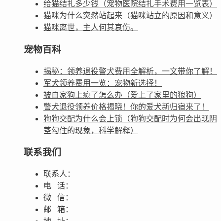
给猫结扎多少钱（宠物医院结扎手术费用一览表）
猫咪为什么突然站起来（猫咪站立的原因和意义）
猫咪离世，主人何其哀伤。
宠物百科
揭秘：领养退役警犬费用全解析，一文带你了解！
军犬领养费用一览：宠物新选择！
被自家狗上瘾了怎么办（爱上了家里的狼狗）
警犬退役领养价格揭晓！你的爱犬新归宿来了！
狗狗交配为什么会上锁（狗狗交配时为何会出现阴
茎勾住的现象，科学解释）
联系我们
联系人：
电 话：
微 信：
邮 箱：