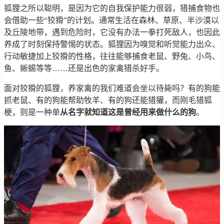
狐狸之所以聪明，是因为它的自我保护能力很弱，猎捕食物也
会借助一些“狡猾”的计划。通常生活在森林、草原、半沙漠以
及丘陵地带，遇到危险时，它没有办法一拳打死敌人，也因此
养成了时刻保持警惕的状态。狐狸因为嗅觉和听觉能力出众、
行动敏捷加上狡猾的性格，往往能够捕食老鼠、野兔、小鸟、
鱼、蜥蜴等等……还是出色的家禽猎杀好手。
面对狡猾的狐狸，养家禽的我们难道会坐以待毙吗？有的狗能
抓老鼠、有的狗能帮助牧羊、有的狗还能猎獾，而刚毛猎狐
梗，则是一种单
从名字就知道这是曾经用来做什么的狗
。