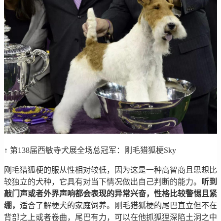
↑ 第138届西敏寺犬展全场总冠军：刚毛猎狐梗Sky
刚毛猎狐梗的服从性相对较低，因为这是一种高智商且思想比
较独立的犬种，它具有对当下情况做出自己判断的能力。
听到
敲门声或者外界声响都会表现的异常兴奋，性格比较警惕且紧
绷，
适合了解梗犬的家庭饲养。刚毛猎狐梗的尾巴直立但不在
背部之上或者卷曲，尾巴有力，可以在他抓狐狸深陷土洞之中