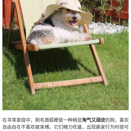
在寻常家庭中，刚毛猎狐梗是一种稍显
淘气又顽皮
的狗，喜欢
自由自在不喜欢被束缚。它们精力旺盛，出现撕家行为时很可