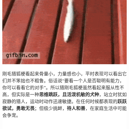
刚毛猎狐梗看起来骨量小，力量感也小，平时表现可以看出它
们并不笨拙也不粗鲁。俗话说“要看一个人是否聪明有能力，
你可以看看它的对手”。所以猎刚毛狐梗虽然看起来服从性不
高，但实际是一种
思维跳跃，且活泼机敏的犬种
，站立时犹如
寂静的猎人，运动时动作迅速敏捷。在任何时候都表现的
跃跃
欲试，勇敢无畏
；但极少挑衅，
待人和善
，在家庭生活中可能
会争宠。