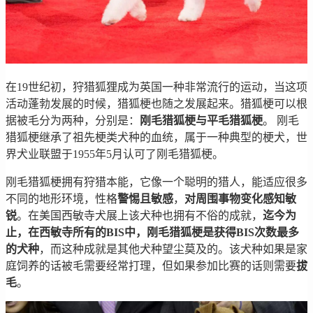
在19世纪初，狩猎狐狸成为英国一种非常流行的运动，当这项
活动蓬勃发展的时候，猎狐梗也随之发展起来。猎狐梗可以根
据被毛分为两种，分别是：
刚毛猎狐梗与平毛猎狐梗
。 刚毛
猎狐梗继承了祖先梗类犬种的血统，属于一种典型的梗犬，世
界犬业联盟于1955年5月认可了刚毛猎狐梗。
刚毛猎狐梗拥有狩猎本能，它像一个聪明的猎人，能适应很多
不同的地形环境，性格
警惕且敏感
，
对周围事物变化感知敏
锐
。在美国西敏寺犬展上该犬种也拥有不俗的成就，
迄今为
止，在西敏寺所有的BIS中，刚毛猎狐梗是获得BIS次数最多
的犬种
，而这种成就是其他犬种望尘莫及的。该犬种如果是家
庭饲养的话被毛需要经常打理，但如果参加比赛的话则需要
拔
毛
。