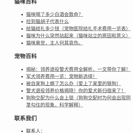
猫咪百科
猫咪喝了多少白酒会致命？
捡到猫胡子代表什么
给猫结扎多少钱（宠物医院结扎手术费用一览表）
猫咪为什么突然站起来（猫咪站立的原因和意义）
猫咪离世，主人何其哀伤。
宠物百科
揭秘：领养退役警犬费用全解析，一文带你了解！
军犬领养费用一览：宠物新选择！
被自家狗上瘾了怎么办（爱上了家里的狼狗）
警犬退役领养价格揭晓！你的爱犬新归宿来了！
狗狗交配为什么会上锁（狗狗交配时为何会出现阴
茎勾住的现象，科学解释）
联系我们
联系人：