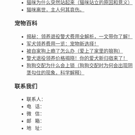
猫咪为什么突然站起来（猫咪站立的原因和意义）
猫咪离世，主人何其哀伤。
宠物百科
揭秘：领养退役警犬费用全解析，一文带你了解！
军犬领养费用一览：宠物新选择！
被自家狗上瘾了怎么办（爱上了家里的狼狗）
警犬退役领养价格揭晓！你的爱犬新归宿来了！
狗狗交配为什么会上锁（狗狗交配时为何会出现阴
茎勾住的现象，科学解释）
联系我们
联系人：
电 话：
微 信：
邮 箱：
地 址：