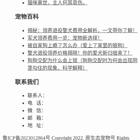
猫咪离世，主人何其哀伤。
宠物百科
揭秘：领养退役警犬费用全解析，一文带你了解！
军犬领养费用一览：宠物新选择！
被自家狗上瘾了怎么办（爱上了家里的狼狗）
警犬退役领养价格揭晓！你的爱犬新归宿来了！
狗狗交配为什么会上锁（狗狗交配时为何会出现阴
茎勾住的现象，科学解释）
联系我们
联系人：
电 话：
微 信：
邮 箱：
地 址：
鲁ICP备2023012864号
Copyright 2022.
原生态宠物号
Rights