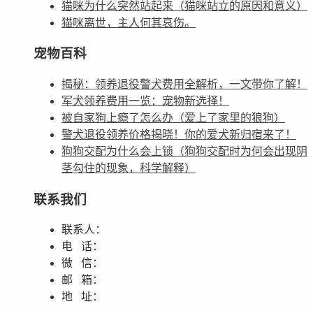
猫咪为什么突然站起来（猫咪站立的原因和意义）
猫咪离世，主人何其哀伤。
宠物百科
揭秘：领养退役警犬费用全解析，一文带你了解！
军犬领养费用一览：宠物新选择！
被自家狗上瘾了怎么办（爱上了家里的狼狗）
警犬退役领养价格揭晓！你的爱犬新归宿来了！
狗狗交配为什么会上锁（狗狗交配时为何会出现阴
茎勾住的现象，科学解释）
联系我们
联系人：
电 话：
微 信：
邮 箱：
地 址：