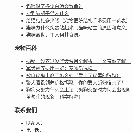
猫咪喝了多少白酒会致命？
捡到猫胡子代表什么
给猫结扎多少钱（宠物医院结扎手术费用一览表）
猫咪为什么突然站起来（猫咪站立的原因和意义）
猫咪离世，主人何其哀伤。
宠物百科
揭秘：领养退役警犬费用全解析，一文带你了解！
军犬领养费用一览：宠物新选择！
被自家狗上瘾了怎么办（爱上了家里的狼狗）
警犬退役领养价格揭晓！你的爱犬新归宿来了！
狗狗交配为什么会上锁（狗狗交配时为何会出现阴
茎勾住的现象，科学解释）
联系我们
联系人：
电 话：