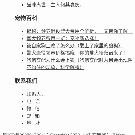
猫咪离世，主人何其哀伤。
宠物百科
揭秘：领养退役警犬费用全解析，一文带你了解！
军犬领养费用一览：宠物新选择！
被自家狗上瘾了怎么办（爱上了家里的狼狗）
警犬退役领养价格揭晓！你的爱犬新归宿来了！
狗狗交配为什么会上锁（狗狗交配时为何会出现阴
茎勾住的现象，科学解释）
联系我们
联系人：
电 话：
微 信：
邮 箱：
地 址：