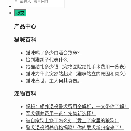
产品中心
猫咪百科
猫咪喝了多少白酒会致命？
捡到猫胡子代表什么
给猫结扎多少钱（宠物医院结扎手术费用一览表）
猫咪为什么突然站起来（猫咪站立的原因和意义）
猫咪离世，主人何其哀伤。
宠物百科
揭秘：领养退役警犬费用全解析，一文带你了解！
军犬领养费用一览：宠物新选择！
被自家狗上瘾了怎么办（爱上了家里的狼狗）
警犬退役领养价格揭晓！你的爱犬新归宿来了！