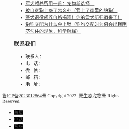
军犬领养费用一览：宠物新选择！
被自家狗上瘾了怎么办（爱上了家里的狼狗）
警犬退役领养价格揭晓！你的爱犬新归宿来了！
狗狗交配为什么会上锁（狗狗交配时为何会出现阴
茎勾住的现象，科学解释）
联系我们
联系人：
电 话：
微 信：
邮 箱：
地 址：
鲁ICP备2023012864号
Copyright 2022.
原生态宠物号
Rights
Reserved.
首页
电话
客服