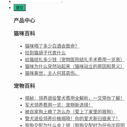
产品中心
猫咪百科
猫咪喝了多少白酒会致命？
捡到猫胡子代表什么
给猫结扎多少钱（宠物医院结扎手术费用一览表）
猫咪为什么突然站起来（猫咪站立的原因和意义）
猫咪离世，主人何其哀伤。
宠物百科
揭秘：领养退役警犬费用全解析，一文带你了解！
军犬领养费用一览：宠物新选择！
被自家狗上瘾了怎么办（爱上了家里的狼狗）
警犬退役领养价格揭晓！你的爱犬新归宿来了！
狗狗交配为什么会上锁（狗狗交配时为何会出现阴