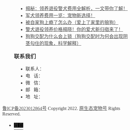
揭秘：领养退役警犬费用全解析，一文带你了解！
军犬领养费用一览：宠物新选择！
被自家狗上瘾了怎么办（爱上了家里的狼狗）
警犬退役领养价格揭晓！你的爱犬新归宿来了！
狗狗交配为什么会上锁（狗狗交配时为何会出现阴
茎勾住的现象，科学解释）
联系我们
联系人：
电 话：
微 信：
邮 箱：
地 址：
鲁ICP备2023012864号
Copyright 2022.
原生态宠物号
Rights
Reserved.
首页