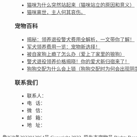
猫咪为什么突然站起来（猫咪站立的原因和意义）
猫咪离世，主人何其哀伤。
宠物百科
揭秘：领养退役警犬费用全解析，一文带你了解！
军犬领养费用一览：宠物新选择！
被自家狗上瘾了怎么办（爱上了家里的狼狗）
警犬退役领养价格揭晓！你的爱犬新归宿来了！
狗狗交配为什么会上锁（狗狗交配时为何会出现阴
联系我们
联系人：
电 话：
微 信：
邮 箱：
地 址：