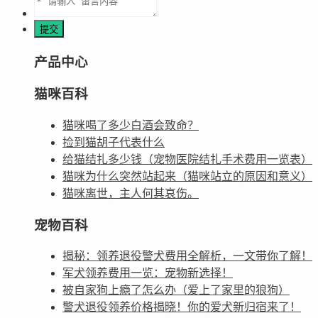
产品中心
猫咪百科
猫咪喝了多少白酒会致命？
捡到猫胡子代表什么
给猫结扎多少钱（宠物医院结扎手术费用一览表）
猫咪为什么突然站起来（猫咪站立的原因和意义）
猫咪离世，主人何其哀伤。
宠物百科
揭秘：领养退役警犬费用全解析，一文带你了解！
军犬领养费用一览：宠物新选择！
被自家狗上瘾了怎么办（爱上了家里的狼狗）
警犬退役领养价格揭晓！你的爱犬新归宿来了！