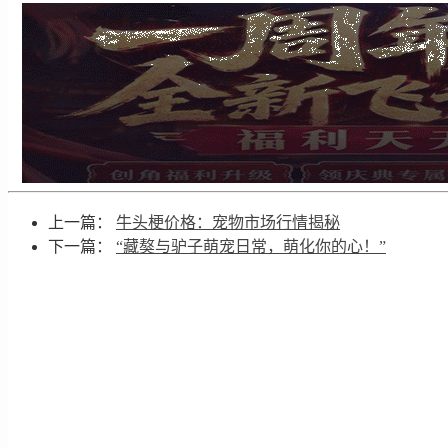
上一篇：
牛头梗价格：宠物市场行情揭秘
下一篇：
“藏獒与驴子萌宠日常，萌化你的心！”