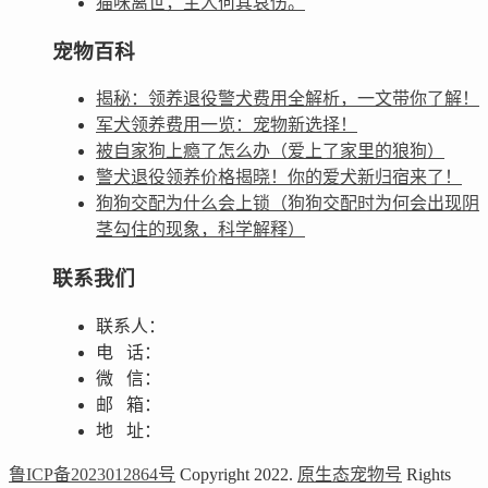
猫咪离世，主人何其哀伤。
宠物百科
揭秘：领养退役警犬费用全解析，一文带你了解！
军犬领养费用一览：宠物新选择！
被自家狗上瘾了怎么办（爱上了家里的狼狗）
警犬退役领养价格揭晓！你的爱犬新归宿来了！
狗狗交配为什么会上锁（狗狗交配时为何会出现阴
茎勾住的现象，科学解释）
联系我们
联系人：
电 话：
微 信：
邮 箱：
地 址：
鲁ICP备2023012864号
Copyright 2022.
原生态宠物号
Rights